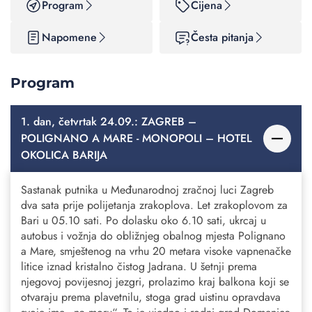
Program
Cijena
Napomene
Česta pitanja
Program
1. dan, četvrtak 24.09.: ZAGREB –
POLIGNANO A MARE - MONOPOLI – HOTEL
OKOLICA BARIJA
Sastanak putnika u Međunarodnoj zračnoj luci Zagreb
dva sata prije polijetanja zrakoplova. Let zrakoplovom za
Bari u 05.10 sati. Po dolasku oko 6.10 sati, ukrcaj u
autobus i vožnja do obližnjeg obalnog mjesta Polignano
a Mare, smještenog na vrhu 20 metara visoke vapnenačke
litice iznad kristalno čistog Jadrana. U šetnji prema
njegovoj povijesnoj jezgri, prolazimo kraj balkona koji se
otvaraju prema plavetnilu, stoga grad uistinu opravdava