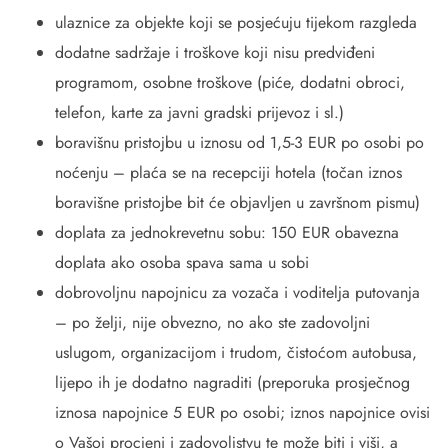
ulaznice za objekte koji se posjećuju tijekom razgleda
dodatne sadržaje i troškove koji nisu predviđeni
programom, osobne troškove (piće, dodatni obroci,
telefon, karte za javni gradski prijevoz i sl.)
boravišnu pristojbu u iznosu od 1,5-3 EUR po osobi po
noćenju – plaća se na recepciji hotela (točan iznos
boravišne pristojbe bit će objavljen u završnom pismu)
doplata za jednokrevetnu sobu: 150 EUR obavezna
doplata ako osoba spava sama u sobi
dobrovoljnu napojnicu za vozača i voditelja putovanja
– po želji, nije obvezno, no ako ste zadovoljni
uslugom, organizacijom i trudom, čistoćom autobusa,
lijepo ih je dodatno nagraditi (preporuka prosječnog
iznosa napojnice 5 EUR po osobi; iznos napojnice ovisi
o Vašoj procjeni i zadovoljstvu te može biti i viši, a