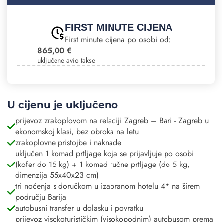
FIRST MINUTE CIJENA
First minute cijena po osobi od:
865,00 €
uključene avio takse
U cijenu je uključeno
prijevoz zrakoplovom na relaciji Zagreb – Bari - Zagreb u
ekonomskoj klasi, bez obroka na letu
zrakoplovne pristojbe i naknade
uključen 1 komad prtljage koja se prijavljuje po osobi
(kofer do 15 kg) + 1 komad ručne prtljage (do 5 kg,
dimenzija 55x40x23 cm)
tri noćenja s doručkom u izabranom hotelu 4* na širem
području Barija
autobusni transfer u dolasku i povratku
prijevoz visokoturističkim (visokopodnim) autobusom prema