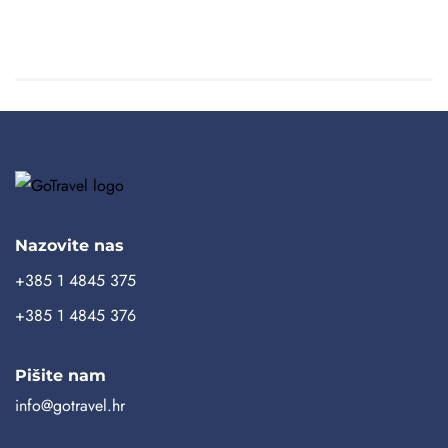
23.08., dostupno je više termina
od
1.990,00
€
(uključene avio takse)
Nazovite nas
+385 1 4845 375
+385 1 4845 376
Pišite nam
info@gotravel.hr