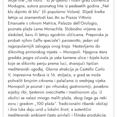
svoje ime „na moru“. To je ujedno i rodni grad Domenica
Modugna, autora poznatog hita iz pedesetih godina „Nel
blu dipinto di blu“ (ili popularno Volare). Slijedi kratka
šetnja uz znamenitosti kao što su Piazza Vittorio
Emanuele s crkvom Matrice, Palazzo dell’Orologio,
poznata plaža Lama Monachile. Slobodno vrijeme za
sladoled, kavu ili šetnju zgodnim uličicama. Preporuka je
probati njihov ˝caffe speciale˝ i
panzerotto
, jedan od
najpopularnijih zalogaja ovog kraja. Nastavljamo do
slikovitog primorskog mjesta – Monopoli. Njegova stara
gradska jezgra očuvala je uske kamene ulice i bijele kuće
koje se slikovito penju prema luci, stvarajući tipičan
mediteranski ugođaj. Glavna atrakcija je Castello Carlo
V, impresivna tvrđava iz 16. stoljeća, a grad se može
pohvaliti brojnim crkvama i palačama iz srednjeg vijeka.
Monopoli je poznat i po vrhunskoj gastronomiji, posebno
svježoj ribi, tjestenini orecchiette i maslinovom ulju. U
okolici se nalazi mnogo malih plaža, zbog čega ga neki
zovu i gradom „100 plaža“. Tradicionalni ribarski običaji
i živa luka daju uvid u lokalni život, a autentični
mediteranski ambijent često privlači i filmske produkcije.