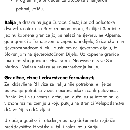
Program nije prikladan za osobe sa smanjenom
pokretljivošću.
Italija
je država na jugu Europe. Sastoji se od poluotoka i
dva velika otoka na Sredozemnom moru, Sicilije i Sardinije.
Jedinu kopnena granica joj se nalazi na sjeveru, na Alpama,
gdje graniči s Francuskom u zapadnom dijelu, Švicarskom na
sjeverozapadnom dijelu, Austrijom na sjevernom dijelu, te
Slovenijom na sjeveroistočnom Dijelu. Uz kopnene granice
ima i morsku granicu s Hrvatskom. Neovisne države San
Marino i Vatikan nalaze se unutar teritorija Italije.
Granične, vizne i zdravstvene formalnosti:
Za državljane RH viza za Italiju nije potrebna, ali je za
putovanje potrebna važeća osobna iskaznica ili putovnica.
Putnici koji nisu hrvatski državljani dužni su se informirati o
viznom režimu zemlje u koju putuju na stranici Veleposlanstva
države čiji su državljani.
U slučaju gubitka ili otuđenja putnog dokumenta najbliže
predstavništvo Hrvatske u Italiji nalazi se u Bariju.