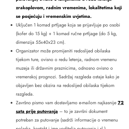
zrakoplovom, radnim vremenima, lokalitetima koji
se posjećuju i vremenskim uvjetima.
Uključen 1 komad prtljage koja se prijavljuje po osobi
(kofer do 15 kg) + 1 komad ručne prtljage (do 5 kg,
dimenzija 55x40x23 cm).
Organizator može promijeniti redoslijed obilaska
tijekom ture, ovisno o redu letenja, radnom vremenu
muzeja ili državnim praznicima, odnosno ovisno o
vremenskoj prognozi. Sadržaj razgleda ostaje kako je
objavljen bez obzira na redoslijed obilaska tijekom
razgleda.
Završno pismo vam dostavljamo e-mailom najkasnije
72
sata prije putovanja
– to je završni dokument
potreban za putovanje (sadrži informacije o vremenu
polaska, kontakt i ime voditelja putovanja i sl.).