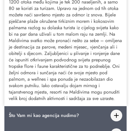
1200 otoka među kojima je tek 200 naseljenih, a samo
80 se koristi za turizam. Upravo na jednom od tih otoka
možete naći savršeno mjesto za odmor iz snova. Bijele
pješčane plaže okružene tirkiznim morem i kokosovim
palmama razlog su dolaska turista iz cijelog svijeta kako
bi na par dana uživali u tom malom raju na zemlji. Na
Maldivima svatko može pronaći nešto za sebe – omiljena
je destinacija za parove, medeni mjesec, vjenčanja ali i
obitelji s djecom. Zaljubljenici u plivanje i ronjenje dane
će ispuniti otkrivanjem podvodnog svijeta prepunog
tropske flore i faune karakteristične za to podneblje. Oni
željni odmora i sunčanja naći će svoje mjesto pod
palmom, a wellnes i spa ponuda je nezaobilazan dio
svakom putniku. Iako ostavalju dojam mirnog i
tajanstvenog mjesta, resorti na Maldivima mogu ponuditi
velik broj dodatnih aktivnosti i sadržaja za sve uzraste.
Što Vam mi kao agencija nudimo?