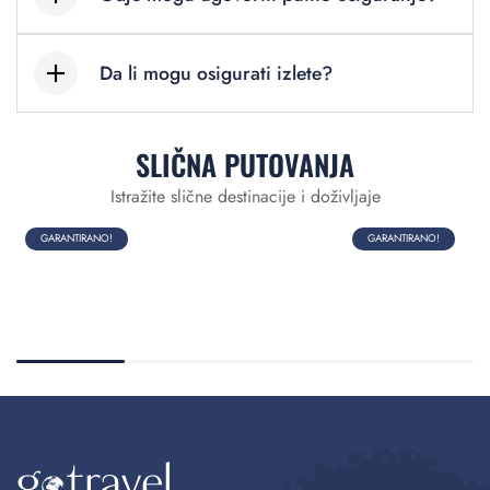
Da li mogu osigurati izlete?
SLIČNA PUTOVANJA
Istražite slične destinacije i doživljaje
GARANTIRANO!
GARANTIRANO!
7
dana
Azori
Madrid-Toledo
23.08., dostupno je više termina
13.08., 17.09., dostupno j
od
1.990,00
€
(uključene avio takse)
od
790,00
€