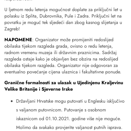
U ljetnom redu letenja mogućnost doplate za priključni let u
polasku iz Splita, Dubrovnika, Pule i Zadra. Priključni let na
povratku je moguć tek sljedeći dan zbog kasnog slijetanja u
Zagreb!
NAPOMENE
: Organizator može promijeniti redoslijed
obilaska tijekom razgleda grada, ovisno o redu letenja,
radnom vremenu muzeja ili državnim praznicima. Sadržaj
razgleda ostaje kako je objavljen bez obzira na redoslijed
obilaska tijekom razgleda. Organizator nije odgovoran za
eventualno povećanje cijena ulaznica i fakultativne ponude.
Granične formalnosti za ulazak u Ujedinjenu Kraljevinu
Velike Britanije i Sjeverne Irske
Državljani Hrvatske mogu putovati u Englesku isključivo
s valjanom putovnicom. Putovanje s osobnom
iskaznicom od 01.10.2021. godine više nije moguće.
Molimo da svakako provjerite valjanost putnih isprava.