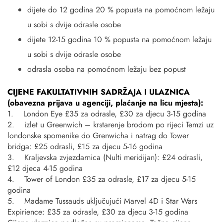
dijete do 12 godina 20 % popusta na pomoćnom ležaju
u sobi s dvije odrasle osobe
dijete 12-15 godina 10 % popusta na pomoćnom ležaju
u sobi s dvije odrasle osobe
odrasla osoba na pomoćnom ležaju bez popust
CIJENE FAKULTATIVNIH SADRŽAJA I ULAZNICA
(obavezna prijava u agenciji, plaćanje na licu mjesta):
1. London Eye £35 za odrasle, £30 za djecu 3-15 godina
2. izlet u Greenwich – krstarenje brodom po rijeci Temzi uz
londonske spomenike do Grenwicha i natrag do Tower
bridga: £25 odrasli, £15 za djecu 5-16 godina
3. Kraljevska zvjezdarnica (Nulti meridijan): £24 odrasli,
£12 djeca 4-15 godina
4. Tower of London £35 za odrasle, £17 za djecu 5-15
godina
5. Madame Tussauds uključujući Marvel 4D i Star Wars
Expirience: £35 za odrasle, £30 za djecu 3-15 godina