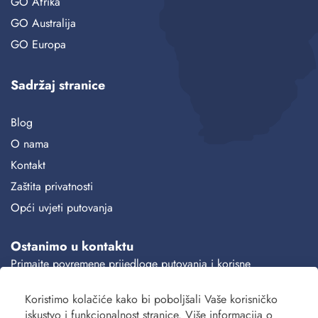
GO Afrika
GO Australija
GO Europa
Sadržaj stranice
Blog
O nama
Kontakt
Zaštita privatnosti
Opći uvjeti putovanja
Ostanimo u kontaktu
Primajte povremene prijedloge putovanja i korisne
informacije.
Koristimo kolačiće kako bi poboljšali Vaše korisničko
Prijava
iskustvo i funkcionalnost stranice. Više informacija o