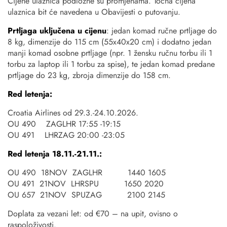
Cijene ulaznica podložne su promjenama. Točna cijena
ulaznica bit će navedena u Obavijesti o putovanju.
Prtljaga uključena u cijenu
: jedan komad ručne prtljage do
8 kg, dimenzije do 115 cm (55x40x20 cm) i dodatno jedan
manji komad osobne prtljage (npr. 1 žensku ručnu torbu ili 1
torbu za laptop ili 1 torbu za spise), te jedan komad predane
prtljage do 23 kg, zbroja dimenzije do 158 cm.
Red letenja:
Croatia Airlines od 29.3.-24.10.2026.
OU 490 ZAGLHR 17:55 -19:15
OU 491 LHRZAG 20:00 -23:05
Red letenja 18.11.-21.11.:
OU 490 18NOV ZAGLHR 1440 1605
OU 491 21NOV LHRSPU 1650 2020
OU 657 21NOV SPUZAG 2100 2145
Doplata za vezani let: od €70 – na upit, ovisno o
raspoloživosti.