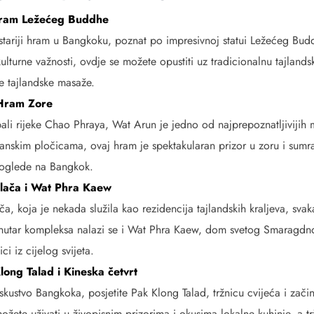
ram Ležećeg Buddhe
stariji hram u Bangkoku, poznat po impresivnoj statui Ležećeg Bu
lturne važnosti, ovdje se možete opustiti uz tradicionalnu tajlands
 tajlandske masaže.
Hram Zore
ali rijeke Chao Phraya, Wat Arun je jedno od najprepoznatljivijih 
anskim pločicama, ovaj hram je spektakularan prizor u zoru i sumra
oglede na Bangkok.
alača i Wat Phra Kaew
ča, koja je nekada služila kao rezidencija tajlandskih kraljeva, sva
nutar kompleksa nalazi se i Wat Phra Kaew, dom svetog Smaragdn
ci iz cijelog svijeta.
long Talad i Kineska četvrt
skustvo Bangkoka, posjetite Pak Klong Talad, tržnicu cvijeća i začina
ožete uživati u živopisnim prizorima i okusima lokalne kuhinje, a tr