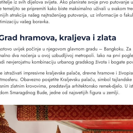
etitelje iz svih dijelova svijeta. Ako planirate svoje prvo putovanje
je temeljito se pripremiti kako biste maksimalno uživali u svakom tr
ijih atrakcija našeg najtraženijeg putovanja, uz informacije o fakult
ptimizaciju vašeg boravka.
rad hramova, kraljeva i zlata
gotovo uvijek počinje u njegovom glavnom gradu – Bangkoku. Za p
lno dva noćenja u ovoj uzbudljivoj metropoli. Iako na prvi pogl
di nevjerojatnu kombinaciju urbanog gradskog života i bogate povi
istraživati impresivne kraljevske palače, drevne hramove i živopis
atmosferu. Obavezno posjetite Kraljevsku palaču, simbol tajlandske k
snim zlatnim krovovima, predstavlja arhitektonsko remek-djelo. U i
dom Smaragdnog Bude, jedne od najsvetijih figura u zemlji.