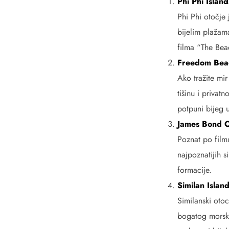
Phi Phi Island
Phi Phi otočje 
bijelim plažam
filma “The Bea
Freedom Bea
Ako tražite mir
tišinu i privat
potpuni bijeg 
James Bond O
Poznat po film
najpoznatijih s
formacije.
Similan Islan
Similanski otoc
bogatog morskog