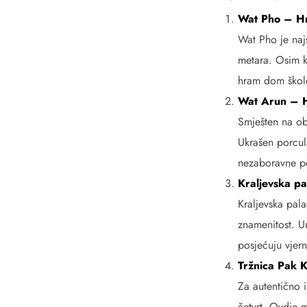
Wat Pho – H
Wat Pho je naj
metara. Osim ku
hram dom škole
Wat Arun – 
Smješten na ob
Ukrašen porcul
nezaboravne p
Kraljevska p
Kraljevska pala
znamenitost. U
posjećuju vjerni
Tržnica Pak K
Za autentično i
četvrt. Ovdje m