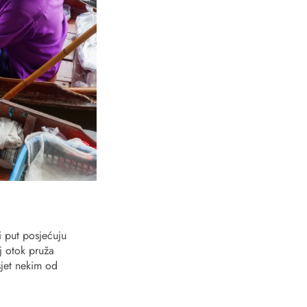
 put posjećuju
j otok pruža
sjet nekim od