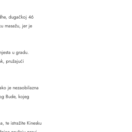
ddhe, dugačkoj 46
ku masažu, jer je
mjesta u gradu.
k, pružajući
kako je nezaobilazna
og Bude, kojeg
, te istražite Kinesku
žnice pružaju pravi