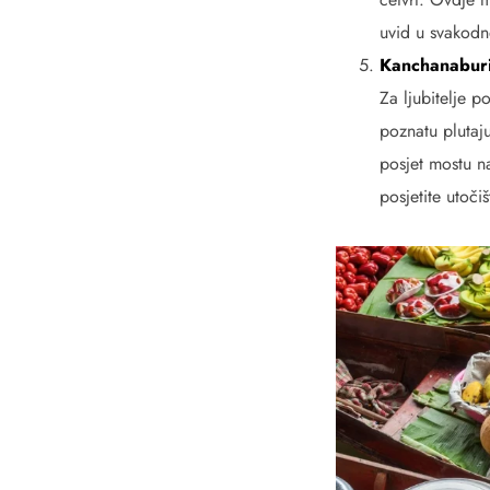
uvid u svakodn
Kanchanaburi:
Za ljubitelje p
poznatu plutaj
posjet mostu n
posjetite utoči