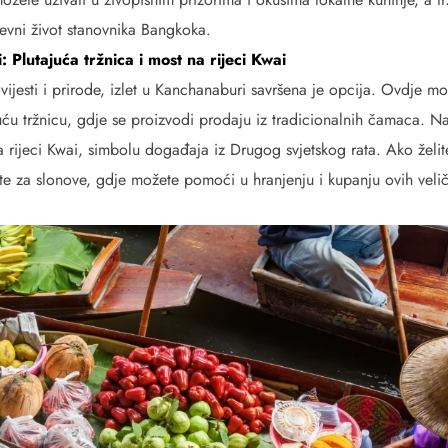
evni život stanovnika Bangkoka.
 Plutajuća tržnica i most na rijeci Kwai
ovijesti i prirode, izlet u Kanchanaburi savršena je opcija. Ovdje mo
uću tržnicu, gdje se proizvodi prodaju iz tradicionalnih čamaca. Na
a rijeci Kwai, simbolu događaja iz Drugog svjetskog rata. Ako želi
šte za slonove, gdje možete pomoći u hranjenju i kupanju ovih velič