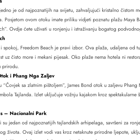
s
jedno je od najpoznatijih na svijetu, zahvaljujući kristalno čistom 
a. Posjetom ovom otoku imate priliku vidjeti poznatu plažu Maya 
ch”. Ovdje ćete uživati u ronjenju i istraživanju bogatog podvodnog
ch
 i spokoj, Freedom Beach je pravi izbor. Ova plaža, udaljena od tu
nost uz čisto more i mekani pijesak. Oko plaže nema hotela ni restor
u prirodu.
tok i Phang Nga Zaljev
u “Čovjek sa zlatnim pištoljem”, James Bond otok u zaljevu Phang
imbola Tajlanda. Izlet uključuje vožnju kajakom kroz spektakularne 
ds – Nacionalni Park
i su jedan od najpoznatijih tajlandskih arhipelaga, savršeni za ronjen
 života. Ovaj izlet vodi vas kroz netaknute prirodne ljepote, uklju