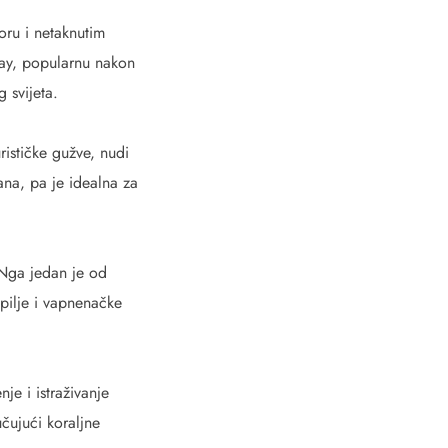
moru i netaknutim
Bay, popularnu nakon
 svijeta.
rističke gužve, nudi
ana, pa je idealna za
 Nga jedan je od
špilje i vapnenačke
je i istraživanje
čujući koraljne