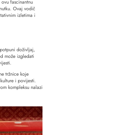
 u ovu fascinantnu
enutku. Ovaj vodič
ativnim izletima i
otpuni doživljaj,
ed može izgledati
jesti.
ne tržnice koje
ulture i povijesti.
stom kompleksu nalazi