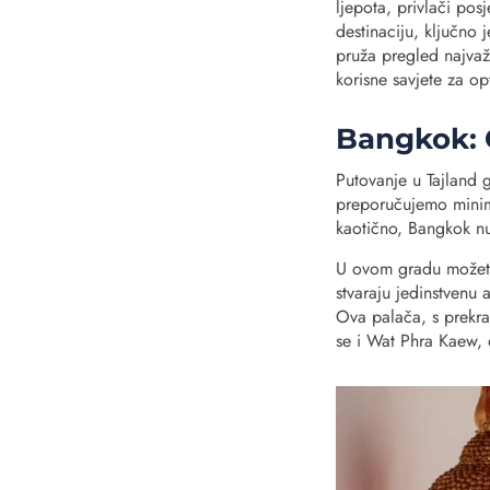
ljepota, privlači posj
destinaciju, ključno 
pruža pregled najvažn
korisne savjete za o
Bangkok: G
Putovanje u Tajland 
preporučujemo minima
kaotično, Bangkok nu
U ovom gradu možete 
stvaraju jedinstvenu 
Ova palača, s prekra
se i Wat Phra Kaew, 