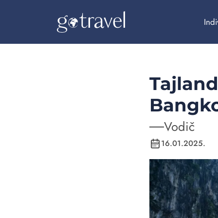
Indi
Istražite naša
Tajland
putovanja
Bangko
Vodič
16.01.2025.