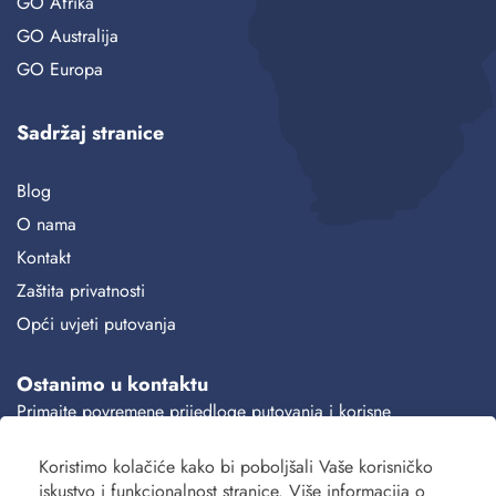
GO Afrika
GO Australija
GO Europa
Sadržaj stranice
Blog
O nama
Kontakt
Zaštita privatnosti
Opći uvjeti putovanja
Ostanimo u kontaktu
Primajte povremene prijedloge putovanja i korisne
informacije.
Koristimo kolačiće kako bi poboljšali Vaše korisničko
Prijava
iskustvo i funkcionalnost stranice. Više informacija o