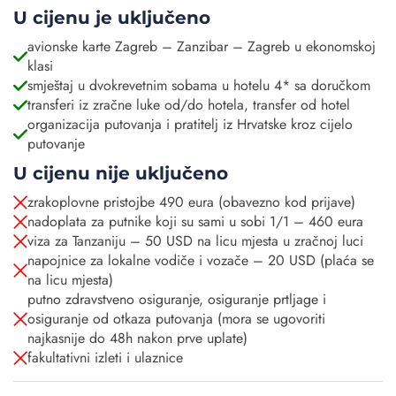
U cijenu je uključeno
avionske karte Zagreb – Zanzibar – Zagreb u ekonomskoj
klasi
smještaj u dvokrevetnim sobama u hotelu 4* sa doručkom
transferi iz zračne luke od/do hotela, transfer od hotel
organizacija putovanja i pratitelj iz Hrvatske kroz cijelo
putovanje
U cijenu nije uključeno
zrakoplovne pristojbe 490 eura (obavezno kod prijave)
nadoplata za putnike koji su sami u sobi 1/1 – 460 eura
viza za Tanzaniju – 50 USD na licu mjesta u zračnoj luci
napojnice za lokalne vodiče i vozače – 20 USD (plaća se
na licu mjesta)
putno zdravstveno osiguranje, osiguranje prtljage i
osiguranje od otkaza putovanja (mora se ugovoriti
najkasnije do 48h nakon prve uplate)
fakultativni izleti i ulaznice