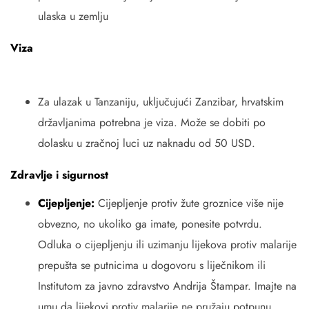
ulaska u zemlju
Viza
Za ulazak u Tanzaniju, uključujući Zanzibar, hrvatskim
državljanima potrebna je viza. Može se dobiti po
dolasku u zračnoj luci uz naknadu od 50 USD.
Zdravlje i sigurnost
Cijepljenje:
Cijepljenje protiv žute groznice više nije
obvezno, no ukoliko ga imate, ponesite potvrdu.
Odluka o cijepljenju ili uzimanju lijekova protiv malarije
prepušta se putnicima u dogovoru s liječnikom ili
Institutom za javno zdravstvo Andrija Štampar. Imajte na
umu da lijekovi protiv malarije ne pružaju potpunu