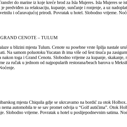
ransfer do marine iz koje kreće brod za Isla Mujeres. Isla Mujeres se i
 je predviđen za relaksaciju, kupanje, sunčanje i ronjenje, a uz nadopl
etnilu i očaravajućoj prirodi. Povratak u hotel. Slobodno vrijeme. Noć
 GRAND CENOTE – TULUM
laze u blizini mjesta Tulum. Cenote su posebne vrste špilja nastale 
ti. Na samom poluotoku Yucatan ih ima više od šest tisuća pa zasigurno
 a nakon toga i Grand Cenotu. Slobodno vrijeme za kupanje, skakanje, 
eme za ručak u jednom od najpopularih restorana/beach barova u Meksik
 Noćenje.
ribarskog mjesta Chiquila gdje se ukrcavamo na bordić za otok Holbo
oku nema automobila te se sav promet odvija u “Golf autićima”. Otok 
nje. Slobodno vrijeme. Povratak u hotel u poslijepodnevnim satima. No