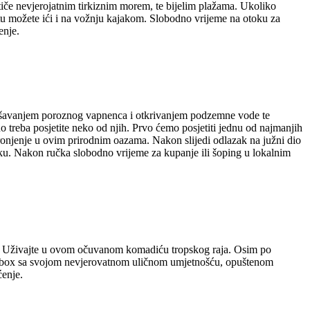
stiče nevjerojatnim tirkiznim morem, te bijelim plažama. Ukoliko
atu možete ići i na vožnju kajakom. Slobodno vrijeme na otoku za
enje.
urušavanjem poroznog vapnenca i otkrivanjem podzemne vode te
 treba posjetite neko od njih. Prvo ćemo posjetiti jednu od najmanjih
ronjenje u ovim prirodnim oazama. Nakon slijedi odlazak na južni dio
u. Nakon ručka slobodno vrijeme za kupanje ili šoping u lokalnim
x. Uživajte u ovom očuvanom komadiću tropskog raja. Osim po
Holbox sa svojom nevjerovatnom uličnom umjetnošću, opuštenom
ćenje.