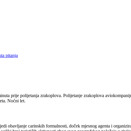
ta pitanja
inuta prije polijetanja zrakoplova. Polijetanje zrakoplova aviokompani
ta. Noćni let.
di obavljanje carinskih formalnosti, doček mjesnog agenta i organizira