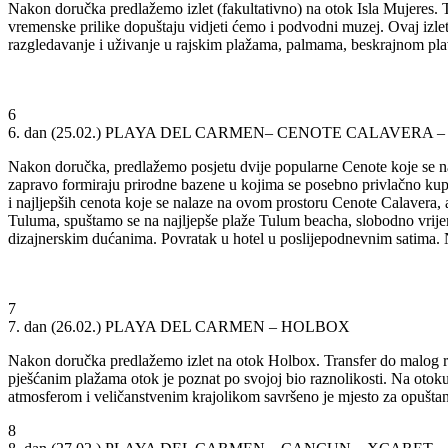
Nakon doručka predlažemo izlet (fakultativno) na otok Isla Mujeres. T
vremenske prilike dopuštaju vidjeti ćemo i podvodni muzej. Ovaj izlet
razgledavanje i uživanje u rajskim plažama, palmama, beskrajnom plav
6
6. dan (25.02.)
PLAYA DEL CARMEN– CENOTE CALAVERA –
Nakon doručka, predlažemo posjetu dvije popularne Cenote koje se na
zapravo formiraju prirodne bazene u kojima se posebno privlačno kupa
i najljepših cenota koje se nalaze na ovom prostoru Cenote Calavera,
Tuluma, spuštamo se na najljepše plaže Tulum beacha, slobodno vrij
dizajnerskim dućanima. Povratak u hotel u poslijepodnevnim satima.
7
7. dan (26.02.)
PLAYA DEL CARMEN – HOLBOX
Nakon doručka predlažemo izlet na otok Holbox. Transfer do malog 
pješćanim plažama otok je poznat po svojoj bio raznolikosti. Na ot
atmosferom i veličanstvenim krajolikom savršeno je mjesto za opušta
8