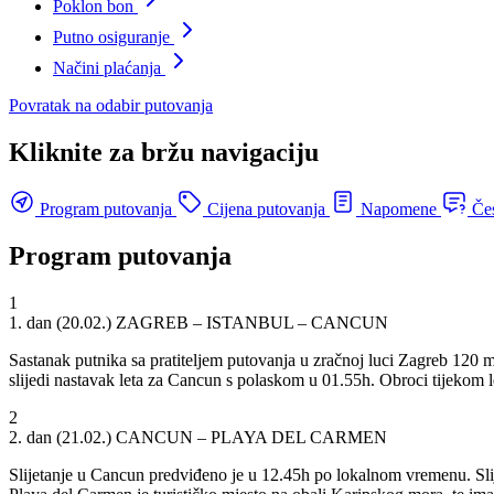
Poklon bon
Putno osiguranje
Načini plaćanja
Povratak na odabir putovanja
Kliknite za bržu navigaciju
Program
putovanja
Cijena
putovanja
Napomene
Čes
Program
putovanja
1
1. dan (20.02.)
ZAGREB – ISTANBUL – CANCUN
Sastanak putnika sa pratiteljem putovanja u zračnoj luci Zagreb 120 m
slijedi nastavak leta za Cancun s polaskom u 01.55h. Obroci tijekom le
2
2. dan (21.02.)
CANCUN – PLAYA DEL CARMEN
Slijetanje u Cancun predviđeno je u 12.45h po lokalnom vremenu. Slije