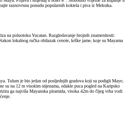
eri Maya. Prijava i smještaj u hotel 4*. Slobodno vrijeme za kupanje u
bajte raznovrsnu ponudu popularnih koktela i piva iz Meksika.
za na poluotoku Yucatan. Razgledavanje brojnih znamenitosti:
. Nakon lokalnog ručka obilazak cenote, krške jame, koje su Mayama
ya. Tulum je bio jedan od posljednjih gradova koji su podigli Maye,
eštene su na 12 m visokim stijenama, odakle puca pogled na Karipsko
terizira ga najviša Mayanska piramida, visoka 42m do čijeg vrha vodi
ćenje.