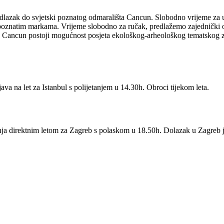
lazak do svjetski poznatog odmarališta Cancun. Slobodno vrijeme za u
i poznatim markama. Vrijeme slobodno za ručak, predlažemo zajednički o
u Cancun postoji mogućnost posjeta ekološkog-arheološkog tematskog za
va na let za Istanbul s polijetanjem u 14.30h. Obroci tijekom leta.
ja direktnim letom za Zagreb s polaskom u 18.50h. Dolazak u Zagreb 