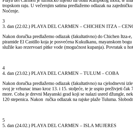
Playa del Carmen je turističko mjesto na obali Karipskog mora, te ima 
tropskom raju. U večernjim satima predlažemo odlazak na zajedničku t
Noćenje.
3
3. dan (22.02.)
PLAYA DEL CARMEN – CHICHEN ITZA – CEN
Nakon doručka predlažemo odlazak (fakultativno) do Chichen Itza-e
piramide El Castillo koja je posvećena Kukulkanu, mayanskom bogu vj
služile kao rezervoari pitke vode (mogućnost kupanja). Povratak u ho
4
4. dan (23.02.)
PLAYA DEL CARMEN – TULUM – COBA
Nakon doručka predlažemo odlazak (fakultativno) na cjelodnevni izlet
svoj je vrhunac imao kroz 13. i 15. stoljeće, te je uspio preživjeti 
more. Coba je drevni Mayanski grad koji se nalazi usred džungle, neka
120 stepenica. Nakon ručka odlazak na rajske plaže Tuluma. Slobodno
5
5. dan (24.02.)
PLAYA DEL CARMEN – ISLA MUJERES