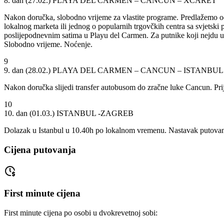
8. dan (27.02.)
PLAYA DEL CARMEN – CANCUN – XCARET
Nakon doručka, slobodno vrijeme za vlastite programe. Predlažemo od
lokalnog marketa ili jednog o popularnih trgovčkih centra sa svjetsk
poslijepodnevnim satima u Playu del Carmen. Za putnike koji nejdu 
Slobodno vrijeme. Noćenje.
9
9. dan (28.02.)
PLAYA DEL CARMEN – CANCUN – ISTANBUL
Nakon doručka slijedi transfer autobusom do zračne luke Cancun. Prija
10
10. dan (01.03.)
ISTANBUL -ZAGREB
Dolazak u Istanbul u 10.40h po lokalnom vremenu. Nastavak putovan
Cijena putovanja
First minute cijena
First minute cijena po osobi u dvokrevetnoj sobi: