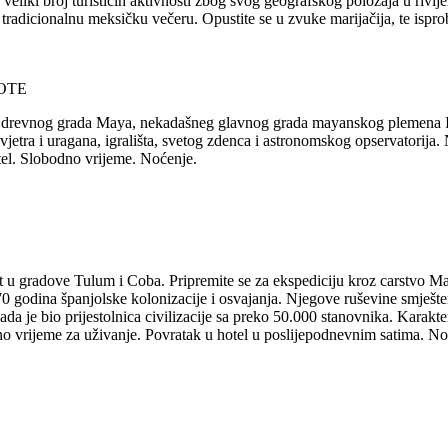
veliki broj turističih aktivnosti zbog svog geografskog položaja u rivij
radicionalnu meksičku večeru. Opustite se u zvuke marijačija, te ispro
OTE
, drevnog grada Maya, nekadašneg glavnog grada mayanskog plemena It
etra i uragana, igrališta, svetog zdenca i astronomskog opservatorija
tel. Slobodno vrijeme. Noćenje.
 u gradove Tulum i Coba. Pripremite se za ekspediciju kroz carstvo Ma
čak 70 godina španjolske kolonizacije i osvajanja. Njegove ruševine smj
da je bio prijestolnica civilizacije sa preko 50.000 stanovnika. Karak
 vrijeme za uživanje. Povratak u hotel u poslijepodnevnim satima. No