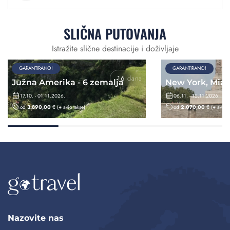
SLIČNA PUTOVANJA
Istražite slične destinacije i doživljaje
GARANTIRANO!
GARANTIRANO!
16
dana
Južna Amerika - 6 zemalja
New York, Mia
17.10. - 01.11.2026.
06.11. - 15.11.2026.
od
3.890,00
€
(+ avio takse)
od
2.070,00
€
(+ avio t
Nazovite nas