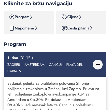
Kliknite za bržu navigaciju
Program
Cijena
Napomene
Česta pitanja
Program
1. dan (31.12.)
ZAGREB – AMSTERDAM – CANCUN - PLAYA DEL
CARMEN
Sastanak putnika sa pratiteljem putovanja 2h prije
polijetanja zrakoplova u Zračnoj luci Zagreb. Prijava na
let i polijetanje zrakoplova aviokompanije KLM za
Amsterdam u 06.30h. Po dolasku u Amsterdam u
08.40h slijedi nastavak leta za Cancun s polaskom u