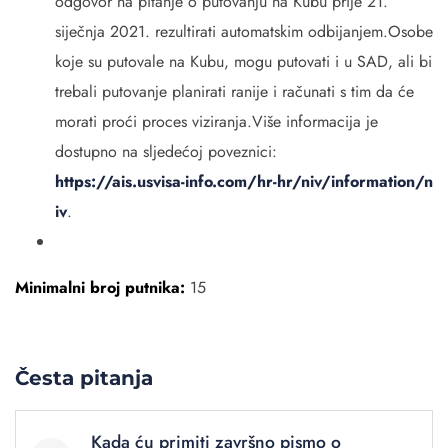
odgovor na pitanje o putovanju na Kubu prije 21.
siječnja 2021. rezultirati automatskim odbijanjem.Osobe
koje su putovale na Kubu, mogu putovati i u SAD, ali bi
trebali putovanje planirati ranije i računati s tim da će
morati proći proces viziranja.Više informacija je
dostupno na sljedećoj poveznici:
https://ais.usvisa-info.com/hr-hr/niv/information/n
iv
.
Minimalni broj putnika:
15
Česta pitanja
Kada ću primiti završno pismo o