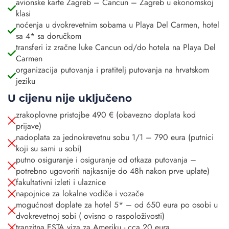
avionske karte Zagreb – Cancun – Zagreb u ekonomskoj
klasi
noćenja u dvokrevetnim sobama u Playa Del Carmen, hotel
sa 4* sa doručkom
transferi iz zračne luke Cancun od/do hotela na Playa Del
Carmen
organizacija putovanja i pratitelj putovanja na hrvatskom
jeziku
U cijenu nije uključeno
zrakoplovne pristojbe 490 € (obavezno doplata kod
prijave)
nadoplata za jednokrevetnu sobu 1/1 – 790 eura (putnici
koji su sami u sobi)
putno osiguranje i osiguranje od otkaza putovanja –
potrebno ugovoriti najkasnije do 48h nakon prve uplate)
fakultativni izleti i ulaznice
napojnice za lokalne vodiče i vozače
mogućnost doplate za hotel 5* – od 650 eura po osobi u
dvokrevetnoj sobi ( ovisno o raspoloživosti)
tranzitna ESTA viza za Ameriku - cca 20 eura