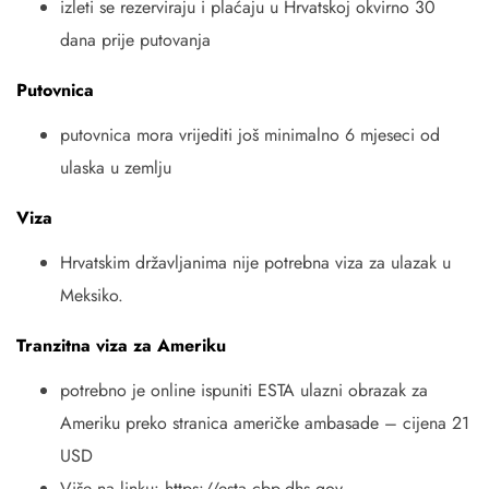
izleti se rezerviraju i plaćaju u Hrvatskoj okvirno 30
dana prije putovanja
Putovnica
putovnica mora vrijediti još minimalno 6 mjeseci od
ulaska u zemlju
Viza
Hrvatskim državljanima nije potrebna viza za ulazak u
Meksiko.
Tranzitna viza za Ameriku
potrebno je online ispuniti ESTA ulazni obrazak za
Ameriku preko stranica američke ambasade – cijena 21
USD
Više na linku: https://esta.cbp.dhs.gov