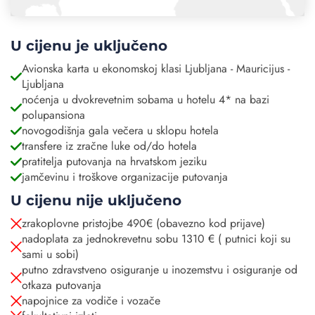
U cijenu je uključeno
Avionska karta u ekonomskoj klasi Ljubljana - Mauricijus -
Ljubljana
noćenja u dvokrevetnim sobama u hotelu 4* na bazi
polupansiona
novogodišnja gala večera u sklopu hotela
transfere iz zračne luke od/do hotela
pratitelja putovanja na hrvatskom jeziku
jamčevinu i troškove organizacije putovanja
U cijenu nije uključeno
zrakoplovne pristojbe 490€ (obavezno kod prijave)
nadoplata za jednokrevetnu sobu 1310 € ( putnici koji su
sami u sobi)
putno zdravstveno osiguranje u inozemstvu i osiguranje od
otkaza putovanja
napojnice za vodiče i vozače