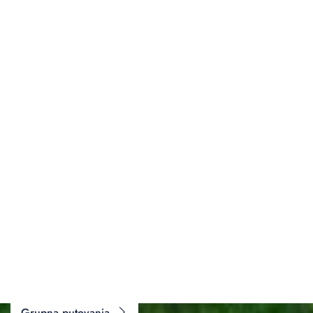
PUTOVANJA ZA VAŠ BUDŽET
Istražite našu ponudu ili isplanirajte putovanje po
mjeri
Grupna putovanja