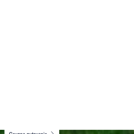
PUTOVANJA ZA VAŠ BUDŽET
Istražite našu ponudu ili isplanirajte putovanje po
mjeri
Grupna putovanja