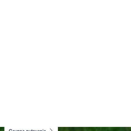
PUTOVANJA ZA VAŠ BUDŽET
Istražite našu ponudu ili isplanirajte putovanje po
mjeri
Grupna putovanja