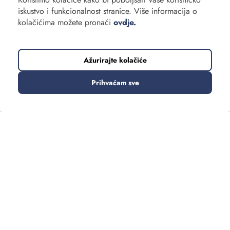
iskustvo i funkcionalnost stranice. Više informacija o
kolačićima možete pronaći
ovdje.
Ažurirajte kolačiće
Prihvaćam sve
TRENUTNO SE PRIKAZUJE:
188 putovanja
Sortirajte
Filtrirajte
Vrsta putovanja
Daleka putovanja
Europska putovanja