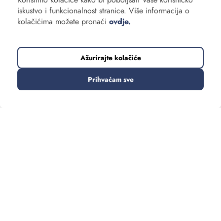
iskustvo i funkcionalnost stranice. Više informacija o
kolačićima možete pronaći
ovdje.
Ažurirajte kolačiće
Prihvaćam sve
TRENUTNO SE PRIKAZUJE:
188 putovanja
Sortirajte
Filtrirajte
Vrsta putovanja
Daleka putovanja
Europska putovanja