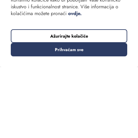
iskustvo i funkcionalnost stranice. Više informacija o
kolačićima možete pronaći
ovdje.
Ažurirajte kolačiće
Prihvaćam sve
TRENUTNO SE PRIKAZUJE:
188 putovanja
Sortirajte
Filtrirajte
Vrsta putovanja
Daleka putovanja
Europska putovanja